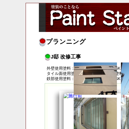
プランニング
J邸 改修工事
外壁使用塗料：２液型ウレタン塗料 SKク
タイル面使用塗料：アクリルシリコン塗料：
鉄部使用塗料：２液型ウレタン塗料 SKク