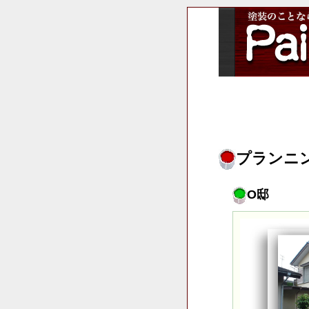
プランニ
O邸