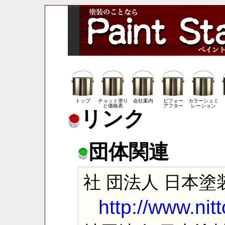
トップ
チョット塗り
会社案内
ビフォー
カラーシュミ
と価格表
アフター
レーション
リンク
団体関連
社 団法人 日本塗
http://www.nitt